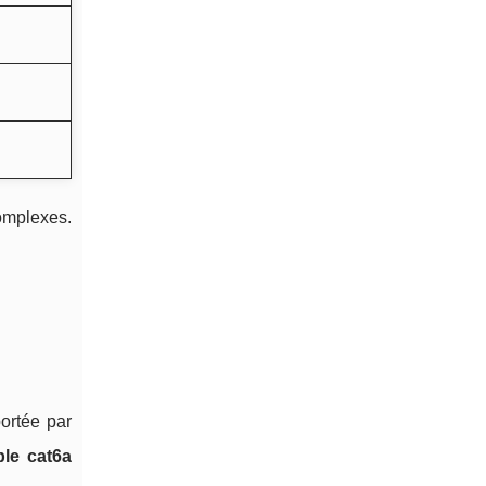
omplexes.
ortée par
ble cat6a