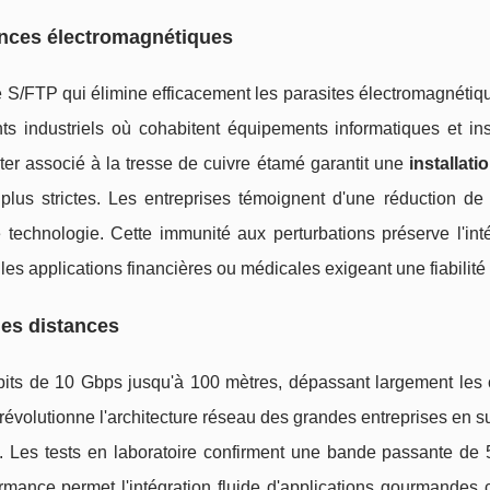
rences électromagnétiques
e S/FTP qui
élimine efficacement les parasites électromagnétiq
ts industriels où cohabitent équipements informatiques et inst
ter associé à la tresse de cuivre étamé garantit une
installati
lus strictes. Les entreprises témoignent d'une réduction d
 technologie. Cette immunité aux perturbations préserve l'int
les applications financières ou médicales exigeant une fiabilité
ues distances
its de 10 Gbps jusqu'à 100 mètres, dépassant largement les 
 révolutionne l'architecture réseau des grandes entreprises en 
x. Les tests en laboratoire confirment une bande passante de
formance permet l'intégration fluide d'applications gourmandes