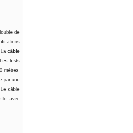
double de
lications
. La
câble
Les tests
0 mètres,
e par une
 Le câble
elle avec