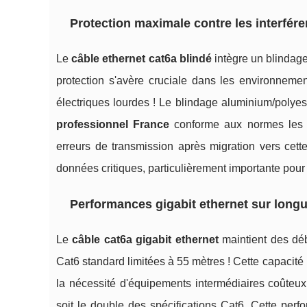
Protection maximale contre les interfé
Le
câble ethernet cat6a blindé
intègre un blindag
protection s'avère cruciale dans les environnemen
électriques lourdes ! Le blindage aluminium/polyes
professionnel France
conforme aux normes les p
erreurs de transmission après migration vers cette
données critiques, particulièrement importante pour 
Performances gigabit ethernet sur long
Le
câble cat6a gigabit ethernet
maintient des déb
Cat6 standard limitées à 55 mètres ! Cette capacité
la nécessité d'équipements intermédiaires coûteu
soit le double des spécifications Cat6. Cette per