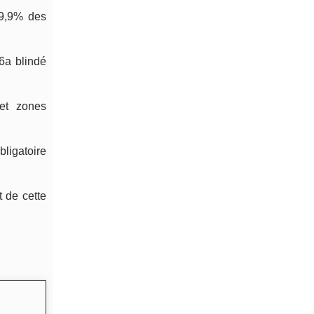
99,9% des
6a blindé
et zones
bligatoire
 de cette