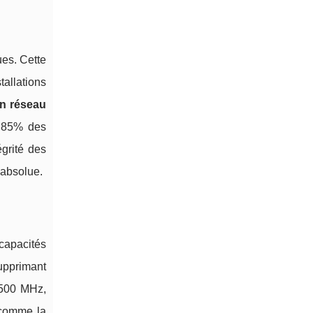
ues. Cette
allations
on réseau
e 85% des
égrité des
 absolue.
capacités
supprimant
 500 MHz,
 comme la