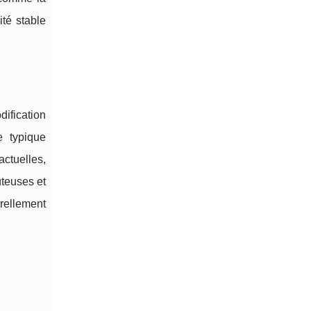
té stable
dification
e typique
ctuelles,
ûteuses et
urellement