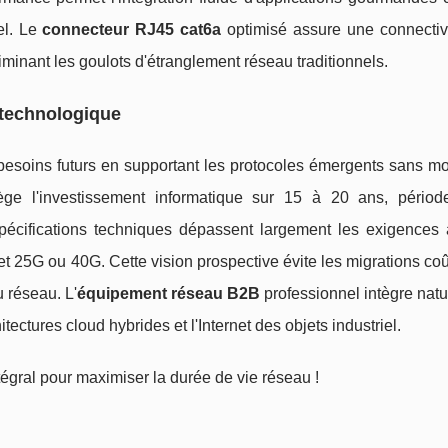
el. Le
connecteur RJ45 cat6a
optimisé assure une connectivi
minant les goulots d'étranglement réseau traditionnels.
 technologique
besoins futurs en supportant les protocoles émergents sans mo
tège l'investissement informatique sur 15 à 20 ans, périod
pécifications techniques dépassent largement les exigences a
et 25G ou 40G. Cette vision prospective évite les migrations co
u réseau. L'
équipement réseau B2B
professionnel intègre nat
hitectures cloud hybrides et l'Internet des objets industriel.
tégral pour maximiser la durée de vie réseau !